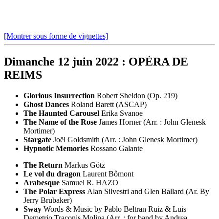
[Montrer sous forme de vignettes]
Dimanche 12 juin 2022
: OPÉRA DE
REIMS
Glorious Insurrection
Robert Sheldon (Op. 219)
Ghost Dances
Roland Barett (ASCAP)
The Haunted Carousel
Erika Svanoe
The Name of the Rose
James Horner (Arr. : John Glenesk
Mortimer)
Stargate
Joël Goldsmith (Arr. : John Glenesk Mortimer)
Hypnotic Memories
Rossano Galante
The Return
Markus Götz
Le vol du dragon
Laurent Bômont
Arabesque
Samuel R. HAZO
The Polar Express
Alan Silvestri and Glen Ballard (Ar. By
Jerry Brubaker)
Sway
Words & Music by Pablo Beltran Ruiz & Luis
Demetrio Traconis Molina (Arr. : for band by Andrea