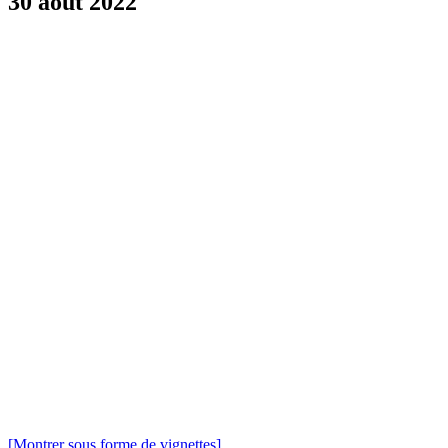
30 aout 2022
[Montrer sous forme de vignettes]