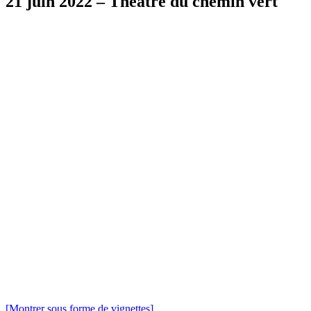
21 juin 2022 – Théâtre du chemin vert
[Montrer sous forme de vignettes]